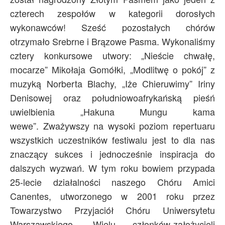
czterech zespołów w kategorii dorosłych
wykonawców! Sześć pozostałych chórów
otrzymało Srebrne i Brązowe Pasma. Wykonaliśmy
cztery konkursowe utwory: „Nieście chwałę,
mocarze” Mikołaja Gomółki, „Modlitwę o pokój” z
muzyką Norberta Blachy, „Iże Chieruwimy” Iriny
Denisowej oraz południowoafrykańską pieśń
uwielbienia „Hakuna Mungu kama
wewe”.
Zważywszy na wysoki poziom repertuaru
wszystkich uczestników festiwalu jest to dla nas
znaczący sukces i jednocześnie inspiracja do
dalszych wyzwań. W tym roku bowiem przypada
25-lecie działalności naszego Chóru Amici
Canentes, utworzonego w 2001 roku przez
Towarzystwo Przyjaciół Chóru Uniwersytetu
Warszawskiego. Wielu członków-założycieli