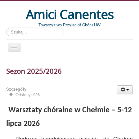
Amici Canentes
Towarzystwo Przyjaciół Chóru UW
Szukaj...
Str. główna
Sezon 2025/2026
Aktualności
Wydarzenia
Szczegóły
Koncerty
Odsłony: 926
Piszemy
Warsztaty chóralne w Chełmie – 5-12
Pożegnania
lipca 2026
Zdjęcia
Dyrygenci
Podczas tygodniowego wyjazdu do Chełma