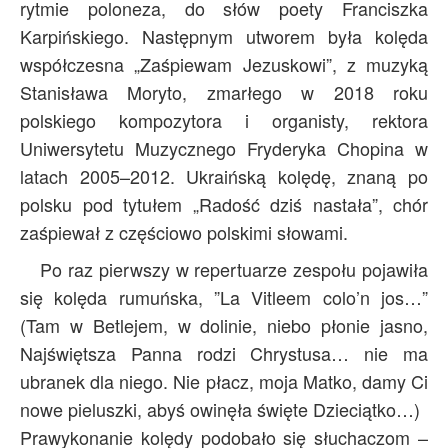
rytmie poloneza, do słów poety Franciszka
Karpińskiego. Następnym utworem była kolęda
współczesna „Zaśpiewam Jezuskowi”, z muzyką
Stanisława Moryto, zmarłego w 2018 roku
polskiego kompozytora i organisty, rektora
Uniwersytetu Muzycznego Fryderyka Chopina w
latach 2005–2012. Ukraińską kolędę, znaną po
polsku pod tytułem „Radość dziś nastała”, chór
zaśpiewał z częściowo polskimi słowami.
Po raz pierwszy w repertuarze zespołu pojawiła
się kolęda rumuńska, ”La Vitleem colo’n jos…”
(Tam w Betlejem, w dolinie, niebo płonie jasno,
Najświętsza Panna rodzi Chrystusa… nie ma
ubranek dla niego. Nie płacz, moja Matko, damy Ci
nowe pieluszki, abyś owinęła święte Dzieciątko…)
Prawykonanie kolędy podobało się słuchaczom –