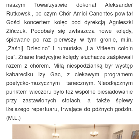
naszym Towarzystwie dokonał Aleksander
Rutkowski, po czym Chór Amici Canentes powitał
Gości koncertem kolęd pod dyrekcją Agnieszki
Zińczuk. Podobały się zwłaszcza nowe kolędy,
śpiewane po raz pierwszy w tym gronie, m.in.
„Zaśnij Dziecino” i rumuńska „La Vitleem colo’n
jos”. Znane tradycyjne kolędy słuchacze zaśpiewali
razem z chórem. Miłą niespodzianką był występ
kabareciku Izy Gac, z ciekawym programem
poetycko-muzycznym i tanecznym. Nieodłącznym
punktem wieczoru było też wspólne biesiadowanie
przy zastawionych stołach, a także śpiewy
lżejszego repertuaru, trwające do późnych godzin.
(M.L.)