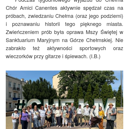
Chór Amici Canentes aktywnie spędzał czas na
Archiwum
próbach, zwiedzaniu Chełma (oraz jego podziemi)
O nas
i poznawaniu historii tego pięknego miasta.
Statut TPChUW
Zwieńczeniem prób była oprawa Mszy Świętej w
Kontakt
Sanktuarium Maryjnym na Górze Chełmskiej. Nie
zabrakło też aktywności sportowych oraz
wieczorków przy gitarze i śpiewach. (I.B.)