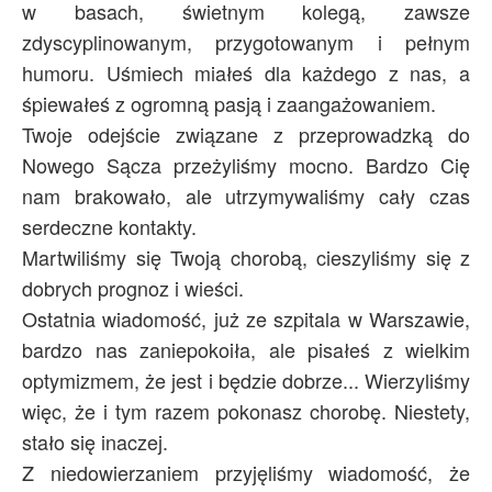
w basach, świetnym kolegą, zawsze
Archiwum
zdyscyplinowanym, przygotowanym i pełnym
O nas
humoru. Uśmiech miałeś dla każdego z nas, a
śpiewałeś z ogromną pasją i zaangażowaniem.
Statut TPChUW
Twoje odejście związane z przeprowadzką do
Kontakt
Nowego Sącza przeżyliśmy mocno. Bardzo Cię
nam brakowało, ale utrzymywaliśmy cały czas
serdeczne kontakty.
Martwiliśmy się Twoją chorobą, cieszyliśmy się z
dobrych prognoz i wieści.
Ostatnia wiadomość, już ze szpitala w Warszawie,
bardzo nas zaniepokoiła, ale pisałeś z wielkim
optymizmem, że jest i będzie dobrze... Wierzyliśmy
więc, że i tym razem pokonasz chorobę. Niestety,
stało się inaczej.
Z niedowierzaniem przyjęliśmy wiadomość, że