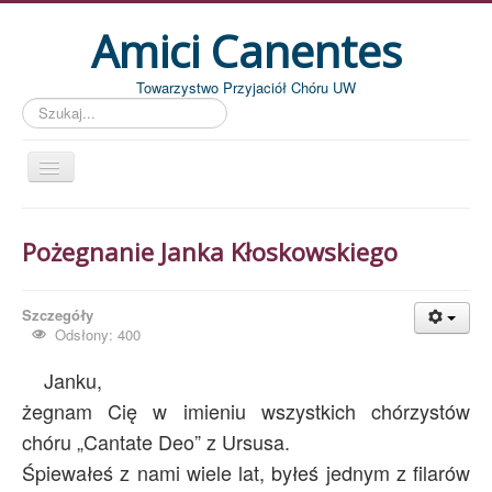
Amici Canentes
Towarzystwo Przyjaciół Chóru UW
Szukaj...
Str. główna
Pożegnanie Janka Kłoskowskiego
Aktualności
Wydarzenia
Szczegóły
Koncerty
Odsłony: 400
Piszemy
Janku,
Pożegnania
żegnam Cię w imieniu wszystkich chórzystów
chóru „Cantate Deo” z Ursusa.
Zdjęcia
Śpiewałeś z nami wiele lat, byłeś jednym z filarów
Dyrygenci