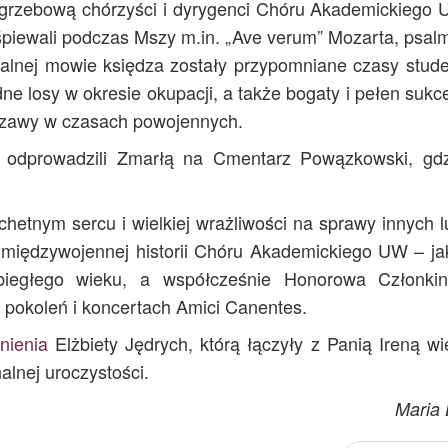
ogrzebową chórzyści i dyrygenci Chóru Akademickiego 
ewali podczas Mszy m.in. „Ave verum” Mozarta, psalm
lnej mowie księdza zostały przypomniane czasy stude
dne losy w okresie okupacji, a także bogaty i pełen suk
zawy w czasach powojennych.
i odprowadzili Zmarłą na Cmentarz Powązkowski, gdz
hetnym sercu i wielkiej wrażliwości na sprawy innych l
 międzywojennej historii Chóru Akademickiego UW – jak
ubiegłego wieku, a współcześnie Honorowa Członki
 pokoleń i koncertach Amici Canentes.
ienia
Elżbiety Jędrych, którą łączyły z Panią Ireną wię
lnej uroczystości.
Maria