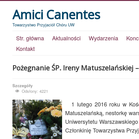
Amici Canentes
Towarzystwo Przyjaciół Chóru UW
Str. główna
Aktualności
Wydarzenia
Konc
Kontakt
Pożegnanie ŚP. Ireny Matuszelańskiej –
Szczegóły
Odsłony: 4221
1 lutego 2016 roku w Kośc
Matuszelańską, nestorkę wars
Uniwersytetu Warszawskiego 
Członkinię Towarzystwa Przy