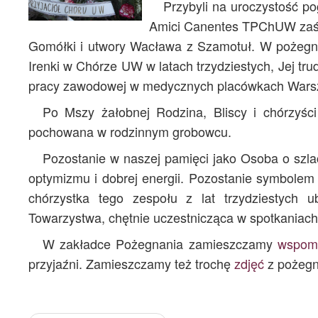
Przybyli na uroczystość p
Amici Canentes TPChUW zaśpi
Gomółki i utwory Wacława z Szamotuł. W pożegna
Irenki w Chórze UW w latach trzydziestych, Jej tru
pracy zawodowej w medycznych placówkach Wars
Po Mszy żałobnej Rodzina, Bliscy i chórzyśc
pochowana w rodzinnym grobowcu.
Pozostanie w naszej pamięci jako Osoba o szlac
optymizmu i dobrej energii. Pozostanie symbolem
chórzystka tego zespołu z lat trzydziestych 
Towarzystwa, chętnie uczestnicząca w spotkaniach
W zakładce Pożegnania zamieszczamy
wspomn
przyjaźni. Zamieszczamy też trochę
zdjęć
z pożegna