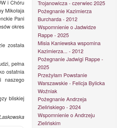
UW i Chóru
Trojanowicza - czerwiec 2025
y Mikołaja
Pożegnanie Kazimierza
nckie Pani
Burcharda - 2012
cesów okres
Wspomnienie o Jadwidze
Rappe - 2025
Misia Kaniewska wspomina
ie została
Kazimierza... - 2012
Pożegnanie Jadwigi Rappe -
udzi, pełna
2025
o ostatnia
Przeżyłam Powstanie
ni naszego
Warszawskie - Felicja Bylicka
Woźniak
zy bliskiej
Pożegnanie Andrzeja
Zielińskiego - 2024
Wspomnienie o Andrzeju
 Laskowska
Zielińskim