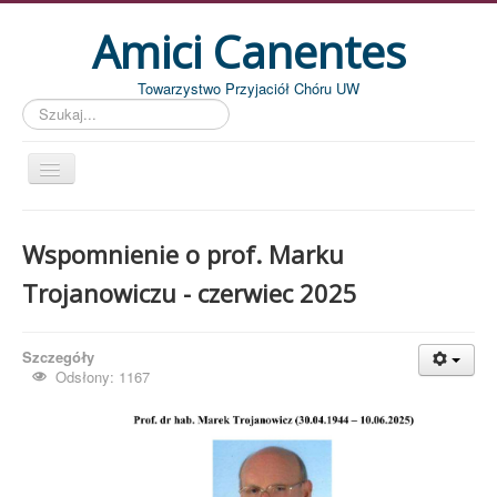
Amici Canentes
Towarzystwo Przyjaciół Chóru UW
Szukaj...
Str. główna
Wspomnienie o prof. Marku
Aktualności
Trojanowiczu - czerwiec 2025
Wydarzenia
Koncerty
Szczegóły
Piszemy
Odsłony: 1167
Pożegnania
Zdjęcia
Dyrygenci