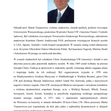
Archiwum
O nas
Statut TPChUW
Kontakt