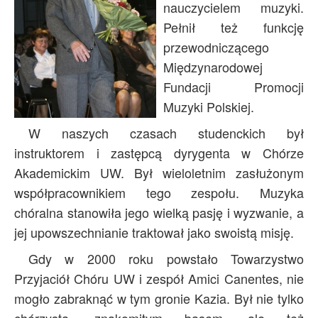
nauczycielem muzyki.
Archiwum
Pełnił też funkcję
O nas
przewodniczącego
Statut TPChUW
Międzynarodowej
Fundacji Promocji
Kontakt
Muzyki Polskiej.
W naszych czasach studenckich był
instruktorem i zastępcą dyrygenta w Chórze
Akademickim UW. Był wieloletnim zasłużonym
współpracownikiem tego zespołu. Muzyka
chóralna stanowiła jego wielką pasję i wyzwanie, a
jej upowszechnianie traktował jako swoistą misję.
Gdy w 2000 roku powstało Towarzystwo
Przyjaciół Chóru UW i zespół Amici Canentes, nie
mogło zabraknąć w tym gronie Kazia. Był nie tylko