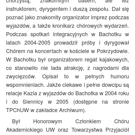
chórzystą, znakomitym basem, ale też
instruktorem, dyrygentem i duszą zespołu. Dał się
poznać jako znakomity organizator imprez podczas
wyjazdów, a także kronikarz chórowych wydarzeń.
Podczas spotkań integracyjnych w Bachotku w
latach 2004-2005 prowadził próby i dyrygował
Chórem na koncertach w kościele w Pokrzydowie.
W Bachotku był organizatorem regat kajakowych,
co stanowiło nie lada atrakcję, z nagrodami dla
zwycięzców. Opisał to w pełnych humoru
wspomnieniach. Jakże ciekawe i pełne dowcipu są
relacje Kazia z wyjazdów do Bachotka w 2004 roku
i do Siennicy w 2005 (dostępne na stronie
TPChUW w zakładce Archiwum).
Był Honorowym Członkiem Chóru
Akademickiego UW oraz Towarzystwa Przyjaciół