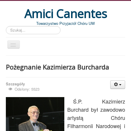
Amici Canentes
Towarzystwo Przyjaciół Chóru UW
Szukaj...
Str. główna
Pożegnanie Kazimierza Burcharda
Aktualności
Wydarzenia
Szczegóły
Koncerty
Odsłony: 5523
Piszemy
Ś.P. Kazimierz
Pożegnania
Burchard był zawodowo
artystą Chóru
Zdjęcia
Filharmonii Narodowej i
Dyrygenci