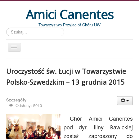
Amici Canentes
Towarzystwo Przyjaciół Chóru UW
Szukaj...
Str. główna
Uroczystość św. Łucji w Towarzystwie
Aktualności
Polsko-Szwedzkim – 13 grudnia 2015
Wydarzenia
Koncerty
Szczegóły
Piszemy
Odsłony: 5010
Pożegnania
Chór Amici Canentes
Zdjęcia
pod dyr. Iliny Sawickiej
został zaproszony do
Dyrygenci