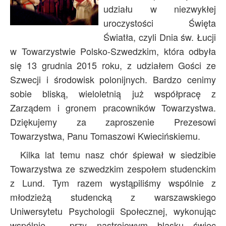
udziału w niezwykłej
Archiwum
uroczystości Święta
O nas
Światła, czyli Dnia św. Łucji
Statut TPChUW
w Towarzystwie Polsko-Szwedzkim, która odbyła
Kontakt
się 13 grudnia 2015 roku, z udziałem Gości ze
Szwecji i środowisk polonijnych. Bardzo cenimy
sobie bliską, wieloletnią już współpracę z
Zarządem i gronem pracowników Towarzystwa.
Dziękujemy za zaproszenie Prezesowi
Towarzystwa, Panu Tomaszowi Kwiecińskiemu.
Kilka lat temu nasz chór śpiewał w siedzibie
Towarzystwa ze szwedzkim zespołem studenckim
z Lund. Tym razem wystąpiliśmy wspólnie z
młodzieżą studencką z warszawskiego
Uniwersytetu Psychologii Społecznej, wykonując
wspólnie – przy nastrojowym blasku świec