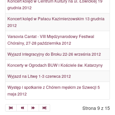
Koncert kolęd w Centrum Kultury na ul. Łowickiej 19
Archiwum
grudnia 2012
O nas
Koncert kolęd w Pałacu Kazimierzowskim 13 grudnia
Statut TPChUW
2012
Kontakt
Varsovia Cantat - VIII Międzynarodowy Festiwal
Chóralny, 27-28 października 2012
Wyjazd integracyjny do Broku 22-26 września 2012
Koncerty w Ogrodach BUW i Kościele św. Katarzyny
Wyjazd na Litwę 1-3 czerwca 2012
Występ i spotkanie z Chórem męskim ze Szwecji 5
maja 2012
Strona 9 z 15