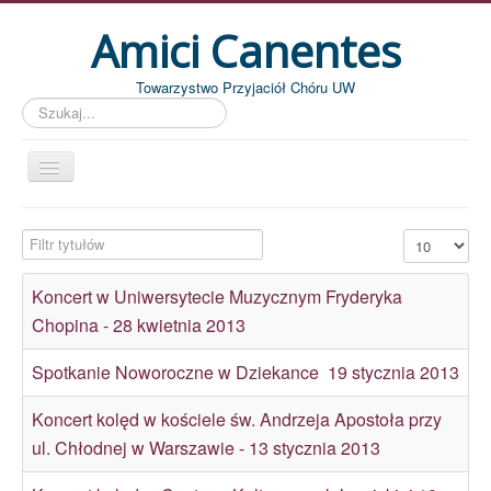
Amici Canentes
Towarzystwo Przyjaciół Chóru UW
Szukaj...
Str. główna
Filtr tytułów
Pokaż #
Aktualności
Wydarzenia
Koncert w Uniwersytecie Muzycznym Fryderyka
Chopina - 28 kwietnia 2013
Koncerty
Piszemy
Spotkanie Noworoczne w Dziekance  19 stycznia 2013
Pożegnania
Koncert kolęd w kościele św. Andrzeja Apostoła przy
Zdjęcia
ul. Chłodnej w Warszawie - 13 stycznia 2013
Dyrygenci