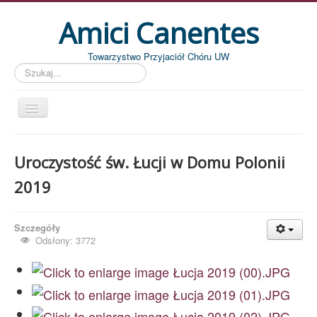
Amici Canentes
Towarzystwo Przyjaciół Chóru UW
Szukaj...
Str. główna
Uroczystość św. Łucji w Domu Polonii
Aktualności
2019
Wydarzenia
Koncerty
Szczegóły
Piszemy
Odsłony: 3772
Pożegnania
Zdjęcia
Dyrygenci