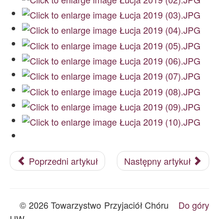
Archiwum
O nas
Statut TPChUW
Kontakt
Poprzedni artykuł
Następny artykuł
© 2026 Towarzystwo Przyjaciół Chóru
Do góry
UW